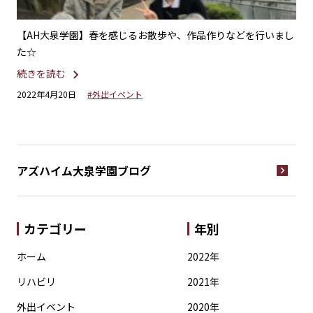
れま
【AH大泉学園】春を感じるお散歩や、作品作りなどを行いまし
【
た☆
と
続きを読む
続
2022年4月20日
#外出イベント
20
アズハイム大泉学園
ブログ
カテゴリー
年別
ホーム
2022年
リハビリ
2021年
外出イベント
2020年