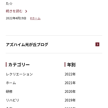
た☆
大
続きを読む
続
2022年4月19日
#ホーム
20
アズハイム光が丘
ブログ
カテゴリー
年別
レクリエーション
2022年
ホーム
2021年
研修
2020年
リハビリ
2019年