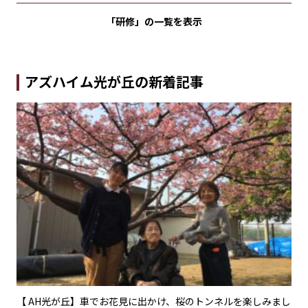
「研修」の
一覧を表示
アズハイム光が丘の新着記事
され
【 AH光が丘】車でお花見に出かけ、桜のトンネルを楽しみまし
【