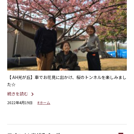
され
【 AH光が丘】車でお花見に出かけ、桜のトンネルを楽しみまし
【
た☆
大
続きを読む
続
2022年4月19日
#ホーム
20