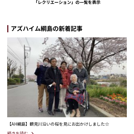
「レクリエーション」の
一覧を表示
アズハイム綱島の新着記事
の素
【AH綱島】鶴見川沿いの桜を見にお出かけしました☆
【
ま
続きを読む