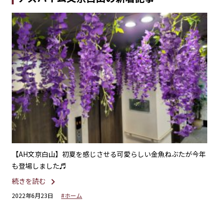
ご紹
【AH文京白山】初夏を感じさせる可愛らしい金魚ねぶたが今年
【
も登場しました♬
様
続きを読む
続
2022年6月23日
#ホーム
20