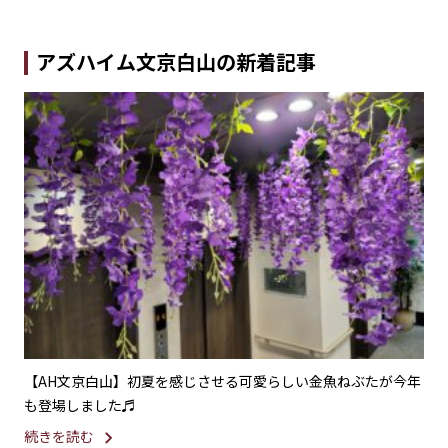
アズハイム文京白山の新着記事
ご紹
【AH文京白山】初夏を感じさせる可愛らしい金魚ねぶたが今年
【
も登場しました♬
様
続きを読む
続