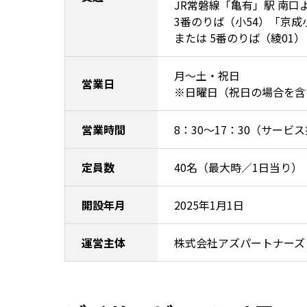
JR常磐線「亀有」駅 南口
3番のりば（小54）「京成
または 5番のりば（綾01
月～土・祝日
営業日
※日曜日（祝日の場合を含
営業時間
8：30～17：30（サービス
定員数
40名（最大時／1日当り）
開設年月
2025年1月1日
運営主体
株式会社アズパートナーズ