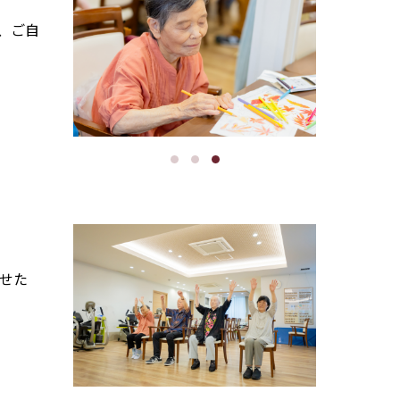
、ご自
せた