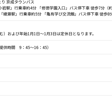
より 京成タウンバス
小岩駅」行乗車約4分 「修徳学園入口」バス停下車 徒歩7分（約
）「綾瀬駅」行乗車約5分 「亀有学び交流館」バス停下車 徒歩8分
む）および年始1月1日～1月3日は定休日となります。
提供時間 9：45～16：45）