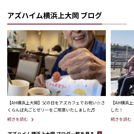
アズハイム横浜上大岡 ブログ
お
【AH横浜上大岡】父の日をアズカフェでお祝い☆さ
【AH横浜
くらんぼ丸ごとゼリーをご用意いたしました♬
した！
続きを読む
続きを読む
アズハイム横浜上大岡 ブログ一覧を見る