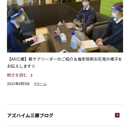
しま
【AH三郷】新ケアリーダーのご紹介＆毎年恒例お花見の様子を
【
お伝えします☆
す
続きを読む
続
2022年4月5日
#ホーム
20
アズハイム三郷
ブログ