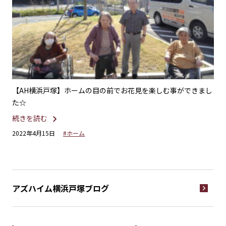
♬菖
【AH横浜戸塚】ホームの目の前でお花見を楽しむ事ができまし
【
た☆
ト
続きを読む
続
2022年4月15日
#ホーム
20
アズハイム横浜戸塚
ブログ