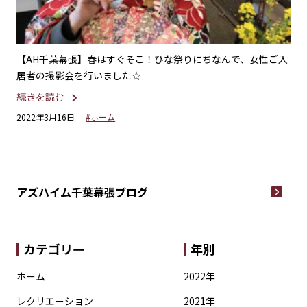
【AH千葉幕張】春はすぐそこ！ひな祭りにちなんで、女性ご入
【
居者の撮影会を行いました☆
シ
続きを読む
続
2022年3月16日
#ホーム
20
アズハイム千葉幕張
ブログ
カテゴリー
年別
ホーム
2022年
レクリエーション
2021年