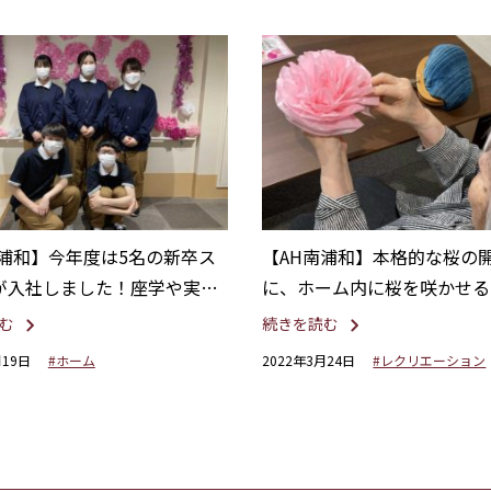
南浦和】今年度は5名の新卒ス
【AH南浦和】本格的な桜の
が入社しました！座学や実技
に、ホーム内に桜を咲かせる
研修が始まります。
桜の制作を行いました☆
む
続きを読む
月19日
#ホーム
2022年3月24日
#レクリエーション