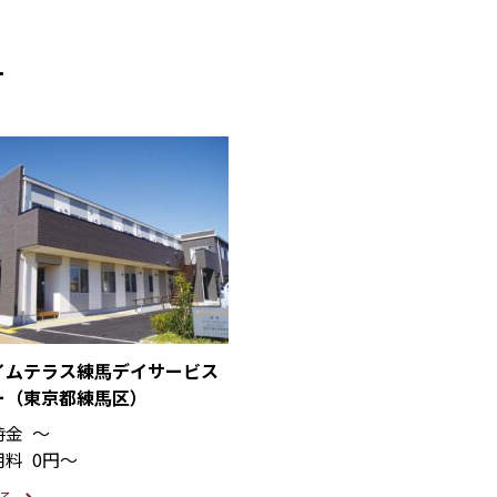
す
イムテラス練馬デイサービス
ー（東京都練馬区）
時金
〜
用料
0円〜
る