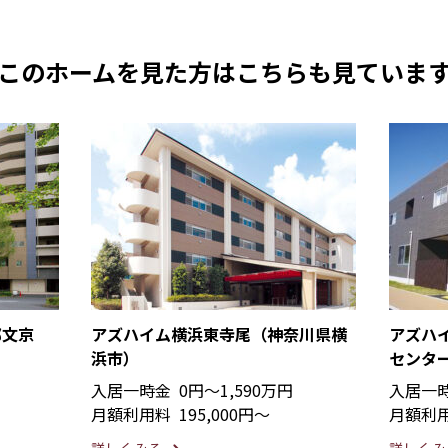
このホームを見た方は
こちらも見ていま
都文京
アズハイム横浜東寺尾（神奈川県横
アズハ
浜市）
センタ
入居一時金
0円〜1,590万円
入居一
月額利用料
195,000円〜
月額利
詳しくみる
詳しくみ