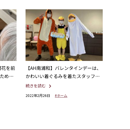
開花を前
【AH南浦和】バレンタインデーは、
ために
かわいい着ぐるみを着たスタッフが
スイーツをお配りいたしました！
続きを読む
2022年2月26日
#ホーム