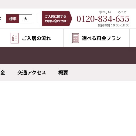
やさしい
ろうご
0120-
834
-
655
ご入居に関する
ズ
標準
大
お問い合わせは
受付時間：9:00~18:00
ご入居の流れ
選べる料金プラン
料金
交通アクセス
概要