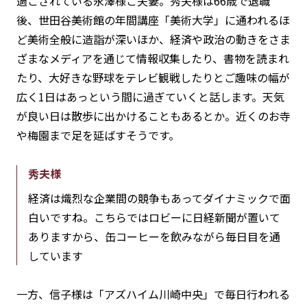
過ごされている永澤様ご夫妻。秀夫様は66歳で退職
後、世田谷美術館の年間講座「美術大学」に通われるほ
ど美術全般に造詣が深いほか、経済や政治の動きをさま
ざまなメディアを通じて情報収集したり、書物を読まれ
たり、大好きな野球をテレビ観戦したりとご趣味の幅が
広く1日はあっという間に過ぎていくと話します。天気
が良い日は散歩に出かけることもあるとか。近くのお寺
や梅園まで足を延ばすそうです。
秀夫様
経済は熾烈な企業間の競争もあってダイナミックで面
白いですね。こちらではロビーに日経新聞が置いて
ありますから、缶コーヒーを飲みながら毎日目を通
しています
一方、信子様は「アズハイム川崎中央」で毎日行われる