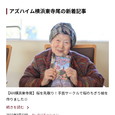
アズハイム横浜東寺尾の新着記事
がや
【AH横浜東寺尾】桜を先取り！手芸サークルで桜のちぎり絵を
【
作りました☆
居
続きを読む
続
2022年3月22日
#レクリエーション
20