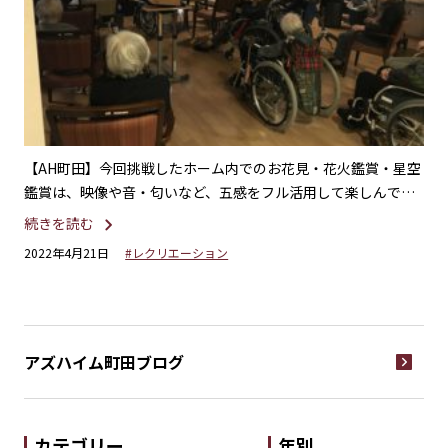
アラ
【AH町田】今回挑戦したホーム内でのお花見・花火鑑賞・星空
【
鑑賞は、映像や音・匂いなど、五感をフル活用して楽しんでい
玉
ただく企画です☆
続きを読む
続
2022年4月21日
#レクリエーション
20
アズハイム町田
ブログ
カテゴリー
年別