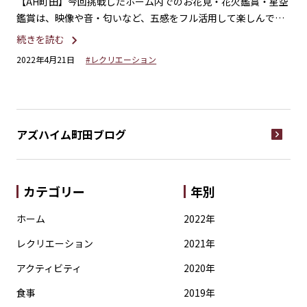
アラ
【AH町田】今回挑戦したホーム内でのお花見・花火鑑賞・星空
【
鑑賞は、映像や音・匂いなど、五感をフル活用して楽しんでい
玉
ただく企画です☆
続きを読む
続
2022年4月21日
#レクリエーション
20
アズハイム町田
ブログ
カテゴリー
年別
ホーム
2022年
レクリエーション
2021年
アクティビティ
2020年
食事
2019年