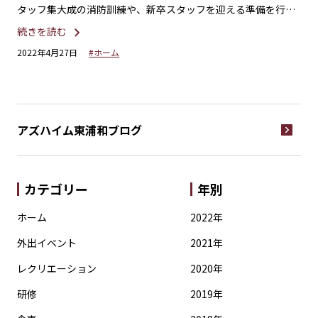
タッフ集大成の消防訓練や、新卒スタッフを迎える準備を行い
花
ました♬
続きを読む
続
2022年4月27日
#ホーム
20
アズハイム東浦和
ブログ
カテゴリー
年別
ホーム
2022年
外出イベント
2021年
レクリエーション
2020年
研修
2019年